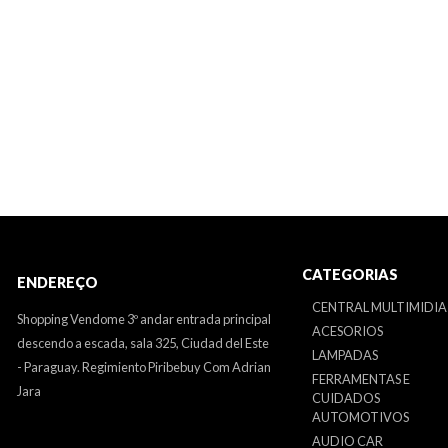
CATEGORIAS
ENDEREÇO
CENTRAL MULTIMIDIA
Shopping Vendome 3º andar entrada principal
ACESORIOS
descendo a escada, sala 325, Ciudad del Este
LAMPADAS
- Paraguay. Regimiento Piribebuy Com Adrian
FERRAMENTAS E
Jara
CUIDADOS
AUTOMOTIVOS
AUDIO CAR