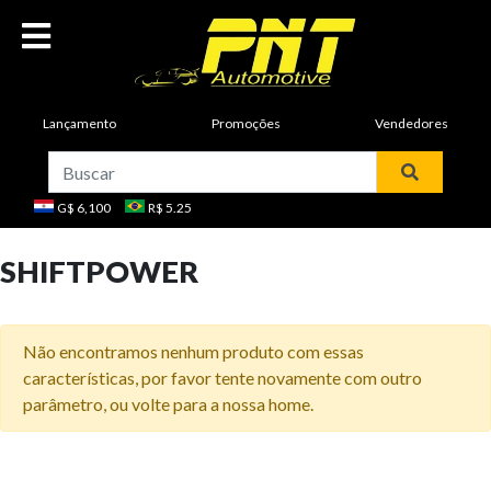
Lançamento
Promoções
Vendedores
G$ 6,100
R$ 5.25
SHIFTPOWER
Não encontramos nenhum produto com essas
características, por favor tente novamente com outro
parâmetro, ou volte para a nossa
home
.