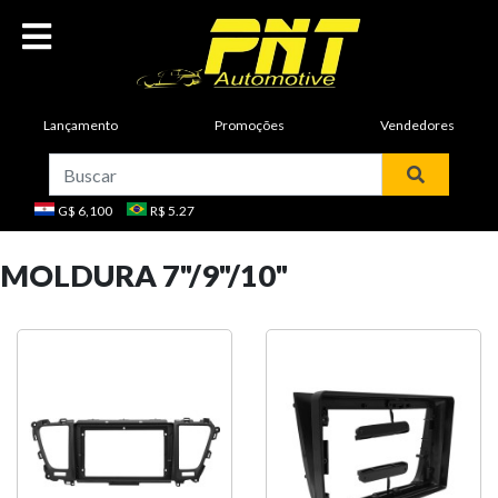
Lançamento
Promoções
Vendedores
G$ 6,100
R$ 5.27
MOLDURA 7"/9"/10"