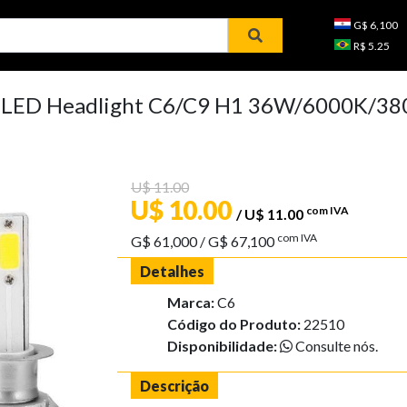
G$ 6,100
R$ 5.25
ra LED Headlight C6/C9 H1 36W/6000K/38
U$ 11.00
U$ 10.00
com IVA
/ U$ 11.00
com IVA
G$ 61,000
/ G$ 67,100
Detalhes
Marca:
C6
Código do Produto:
22510
Disponibilidade:
Consulte nós.
Descrição