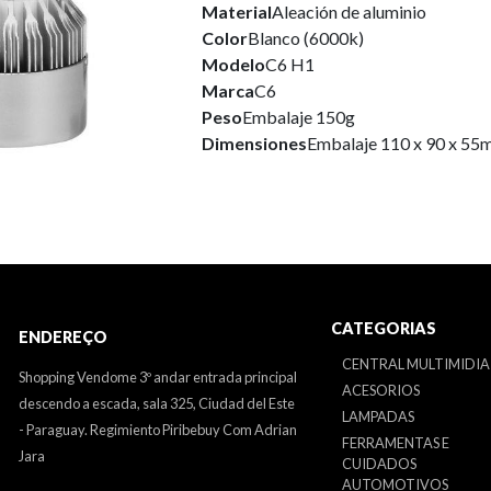
Material
Aleación de aluminio
Color
Blanco (6000k)
Modelo
C6 H1
Marca
C6
Peso
Embalaje 150g
Dimensiones
Embalaje 110 x 90 x 5
CATEGORIAS
ENDEREÇO
CENTRAL MULTIMIDIA
Shopping Vendome 3º andar entrada principal
ACESORIOS
descendo a escada, sala 325, Ciudad del Este
LAMPADAS
- Paraguay. Regimiento Piribebuy Com Adrian
FERRAMENTAS E
Jara
CUIDADOS
AUTOMOTIVOS