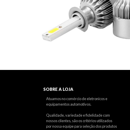
SOBRE A LOJA
Atuamos no comércio de eletronicos e
equipamentos automotivos.
Qualidade, variedade e fidelidade com
nossos clientes, são os critérios utilizados
por nossa equipe para seleção dos produtos