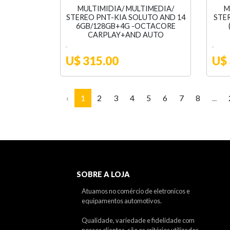
MULTIMIDIA/ MULTIMEDIA/
M
STEREO PNT-KIA SOLUTO AND 14
STE
6GB/128GB+4G -OCTACORE
CARPLAY+AND AUTO
U$ 315.00
U$ 
‹
1
2
3
4
5
6
7
8
...
SOBRE A LOJA
Atuamos no comércio de eletronicos e
equipamentos automotivos.
Qualidade, variedade e fidelidade com