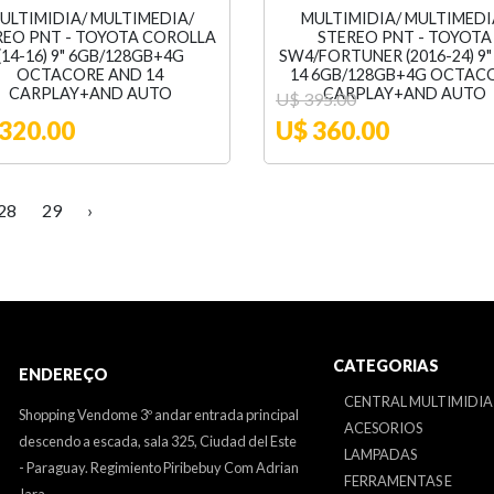
ULTIMIDIA/ MULTIMEDIA/
MULTIMIDIA/ MULTIMEDI
REO PNT - TOYOTA COROLLA
STEREO PNT - TOYOTA
(14-16) 9" 6GB/128GB+4G
SW4/FORTUNER (2016-24) 9
OCTACORE AND 14
14 6GB/128GB+4G OCTAC
CARPLAY+AND AUTO
CARPLAY+AND AUTO
U$ 395.00
320.00
U$ 360.00
28
29
›
CATEGORIAS
ENDEREÇO
CENTRAL MULTIMIDIA
Shopping Vendome 3º andar entrada principal
ACESORIOS
descendo a escada, sala 325, Ciudad del Este
LAMPADAS
- Paraguay. Regimiento Piribebuy Com Adrian
FERRAMENTAS E