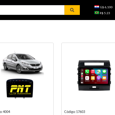
G$ 6,100
R$ 5.23
o: 4004
Código: 17603