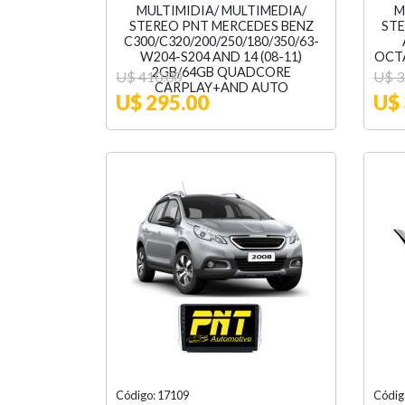
MULTIMIDIA/ MULTIMEDIA/
M
STEREO PNT MERCEDES BENZ
STE
C300/C320/200/250/180/350/63-
W204-S204 AND 14 (08-11)
OCT
2GB/64GB QUADCORE
U$ 410.00
U$ 3
CARPLAY+AND AUTO
U$ 295.00
U$ 
Código: 17109
Códig