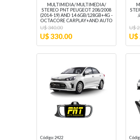
MULTIMIDIA/ MULTIMEDIA/
M
STEREO PNT PEUGEOT 208/2008
STE
(2014-19) AND 14 6GB/128GB+4G -
/
OCTACORE CARPLAY+AND AUTO
U$ 340.00
U$ 2
U$ 330.00
U$ 
Código: 2422
Códig